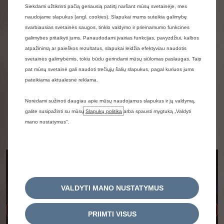
Laikas atsipalaiduoti.
Siekdami užtikrinti pačią geriausią patirtį naršant mūsų svetainėje, mes
naudojame slapukus (angl. cookies). Slapukai mums suteikia galimybę
ELO lengvai transformuojasi į jaukią
svarbiausias svetainės saugos, tinklo valdymo ir prieinamumo funkcines
erdvę. Du pripučiami čiužiniai
galimybes pritaikyti jums. Panaudodami įvairias funkcijas, pavyzdžiui, kalbos
bagažinėje, paruošti išskleisti per kelias
atpažinimą ar paieškos rezultatus, slapukai leidžia efektyviau naudotis
sekundes… vaizdo projektorius ir
svetainės galimybėmis, tokiu būdu gerindami mūsų siūlomas paslaugas. Taip
sumaniai integruotas ekranas… rami,
pat mūsų svetainė gali naudoti trečiųjų šalių slapukus, pagal kuriuos jums
jauki aplinkos šviesa:
pateikiama aktualesnė reklama.
turite viską, ko reikia atsipalaiduoti,
kad ir kur būtumėte.
Norėdami sužinoti daugiau apie mūsų naudojamus slapukus ir jų valdymą,
galite susipažinti su mūsų
Slapukų politika
arba spausti mygtuką „Valdyti
mano nustatymus“.
VALDYTI MANO NUSTATYMUS
Ankstesnis
Kit
PRIIMTI VISUS