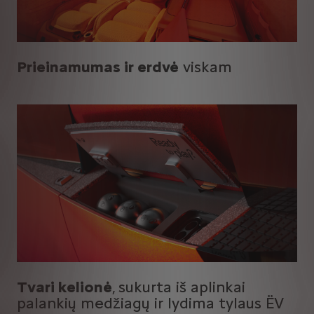
Prieinamumas ir erdvė
viskam
Tvari kelionė
,
sukurta iš aplinkai
palankių medžiagų ir lydima tylaus ËV