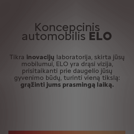
Koncepcinis
automobilis
ELO
Tikra
inovacijų
laboratorija, skirta jūsų
mobilumui, ELO yra drąsi vizija,
prisitaikanti prie daugelio jūsų
gyvenimo būdų, turinti vieną tikslą:
grąžinti jums prasmingą laiką.