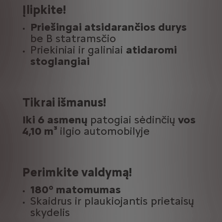
Įlipkite!
Priešingai atsidarančios durys
be B statramsčio
Priekiniai ir galiniai
atidaromi
stoglangiai
Tikrai išmanus!
Iki 6 asmenų
patogiai sėdinčių
vos
4,10 m³
ilgio automobilyje
Perimkite valdymą!
180° matomumas
Skaidrus ir plaukiojantis prietaisų
skydelis