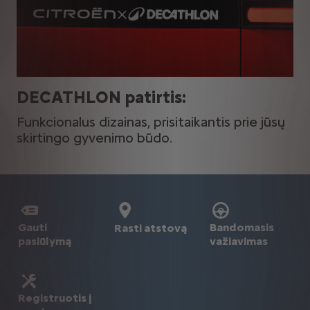
DECATHLON patirtis:
Funkcionalus dizainas, prisitaikantis prie jūsų
skirtingo gyvenimo būdo.
Gauti
Bandomasis
Rasti atstovą
pasiūlymą
važiavimas
Registruotis į