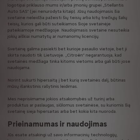
logotipai priklauso mums ir/arba įmonių grupei „Stellantis
Auto SAS” (jei nenurodyta kitaip). Jūsų naudojimasis šia
svetaine neleidžia pažeisti šių teisių arba kitų trečiųjų šalių
teisių, kurios gali būti suteikiamos šioje svetainėje
pateikiamoje medžiagoje. Naudojimasis svetaine nesuteikia
jokių aiškiai numatytų ar numanomų licencijų.
Svetainę galima pasiekti bet kurioje pasaulio vietoje, bet ji
skirta naudoti tik Lietuvoje. „Citroën“ negarantuoja, kad
svetainės medžiaga tinka kitoms vietoms arba gali būti jose
naudojama.
Norint sukurti hipersaitą į bet kurią svetainės dalį, būtinas
mūsų išankstinis rašytinis leidimas.
Mes neprisiimame jokios atsakomybės už turinį arba
produktus ar paslaugas, siūlomus svetainėse, su kuriomis šią
svetainę sieja hipersaitas arba bet kokia kita nuoroda.
Prieinamumas ir naudojimas
Jūs esate atsakingi už savo informacinių technologijų,