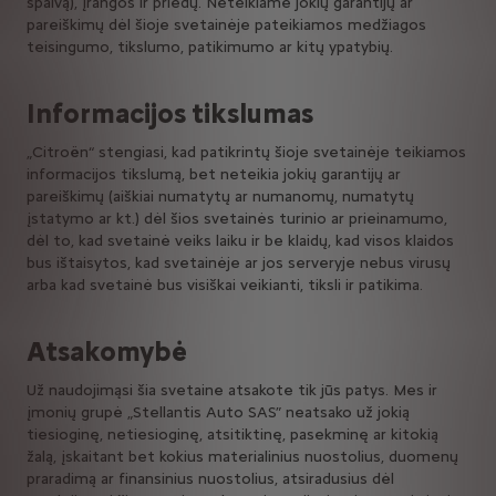
spalvą), įrangos ir priedų. Neteikiame jokių garantijų ar
pareiškimų dėl šioje svetainėje pateikiamos medžiagos
teisingumo, tikslumo, patikimumo ar kitų ypatybių.
Informacijos tikslumas
„Citroën“ stengiasi, kad patikrintų šioje svetainėje teikiamos
informacijos tikslumą, bet neteikia jokių garantijų ar
pareiškimų (aiškiai numatytų ar numanomų, numatytų
įstatymo ar kt.) dėl šios svetainės turinio ar prieinamumo,
dėl to, kad svetainė veiks laiku ir be klaidų, kad visos klaidos
bus ištaisytos, kad svetainėje ar jos serveryje nebus virusų
arba kad svetainė bus visiškai veikianti, tiksli ir patikima.
Atsakomybė
Už naudojimąsi šia svetaine atsakote tik jūs patys. Mes ir
įmonių grupė „Stellantis Auto SAS” neatsako už jokią
tiesioginę, netiesioginę, atsitiktinę, pasekminę ar kitokią
žalą, įskaitant bet kokius materialinius nuostolius, duomenų
praradimą ar finansinius nuostolius, atsiradusius dėl