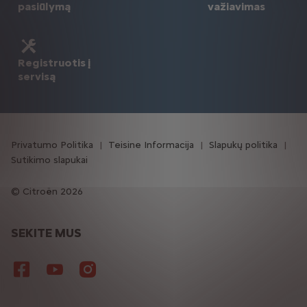
pasiūlymą
važiavimas
Registruotis į
servisą
Privatumo Politika
Teisine Informacija
Slapukų politika
Sutikimo slapukai
Citroën 2026
SEKITE MUS