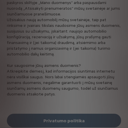
paskyros skiltyje „Mano duomenys“ arba paspausdami
nuorodą „Atsisakyti prenumeratos“ mūsų svetainėje ar jums
siunčiamuose pranešimuose.
Užsisakius naują automobilį mūsų svetainėje, taip pat
rinksime ir įvairiais tikslais naudosime jūsų asmens duomenis,
susijusius su užsakymu, įskaitant: naujojo automobilio
konfigūraciją, rezervaciją ir užsakymą, jūsų prašymą gauti
finansavimą ir (jei taikoma) draudimą, atsiėmimo arba
pristatymo į namus organizavimą ir (jei taikoma) turimo
automobilio dalių keitimą.
Kur saugosime jūsų asmens duomenis?
Atkreipkite dėmesį, kad informacijos siuntimas internetu
nėra visiškai saugus. Nors labai stengiamės apsaugoti jūsų
asmens duomenis, negalime garantuoti į mūsų svetainę
siunčiamų asmens duomenų saugumo, todėl už siunčiamus
duomenis atsakote patys.
Privatumo politika