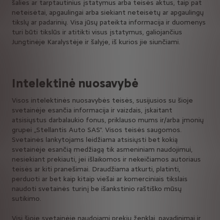
šalies ar tarptautinius įstatymus arba teisės aktus, taip pat
neteisėtai, apgaulingai arba siekiant neteisėtų ar apgaulingų
tikslų ar padarinių. Visa jūsų pateikta informacija ir duomenys
turi būti tikslūs ir atitikti visus įstatymus, galiojančius
Jungtinėje Karalystėje ir šalyje, iš kurios jie siunčiami.
Intelektinė nuosavybė
Visos intelektinės nuosavybės teisės, susijusios su šioje
svetainėje esančia informacija ir vaizdais, įskaitant
atsisiųstus darbalaukio fonus, priklauso mums ir/arba įmonių
grupei „Stellantis Auto SAS”. Visos teisės saugomos.
Svetainės lankytojams leidžiama atsisiųsti bet kokią
svetainėje esančią medžiagą tik asmeniniam naudojimui,
nesiekiant prekiauti, jei išlaikomos ir nekeičiamos autoriaus
teisės ar kiti pranešimai. Draudžiama atkurti, platinti,
perduoti ar bet kaip kitaip viešai ar komerciniais tikslais
naudoti svetainės turinį be išankstinio raštiško mūsų
sutikimo.
Visi šioje svetainėje naudojami prekių ženklai, pavadinimai ir