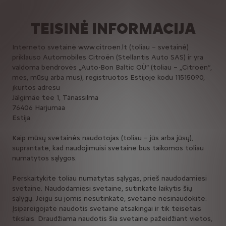
TEISINĖ INFORMACIJA
Interneto svetainė www.citroen.lt (toliau – svetainė)
priklauso Automobiles Citroën (Stellantis Auto SAS) ir yra
valdoma bendrovės „Auto-Bon Baltic OÜ“ (toliau – „Citroën“,
mes, mūsų arba mus), registruotos Estijoje kodu 11515090,
įkurtos adresu
Jälgimäe tee 1, Tänassilma
76406 Harjumaa
Estija
Kaip mūsų svetainės naudotojas (toliau – jūs arba jūsų),
suprantate, kad naudojimuisi svetaine bus taikomos toliau
numatytos sąlygos.
Perskaitykite toliau numatytas sąlygas, prieš naudodamiesi
svetaine. Naudodamiesi svetaine, sutinkate laikytis šių
sąlygų. Jeigu su jomis nesutinkate, svetaine nesinaudokite.
Įsipareigojate naudotis svetaine atsakingai ir tik teisėtais
tikslais. Draudžiama naudotis šia svetaine pažeidžiant vietos,