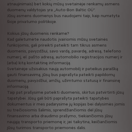
atnaujinimais) bet kokių mūsų svetainėje renkamų asmens
duomenų valdytojas yra „Auto-Bon Baltic OÜ“.
Jūsų asmens duomenys bus naudojami taip, kaip numatyta
šioje privatumo politikoje.
Kokius jūsų duomenis renkame?
Kad galėtumėte naudotis įvairiomis mūsų svetainės
funkcijomis, gali prireikti pateikti tam tikrus asmens
duomenis, pavyzdžiui, savo vardą, pavardę, adresą, telefono
numerį, el. pašto adresą, automobilio registracijos numerį ir
(arba) kitą kontaktinę informaciją.
Svetainėje užsisakius naują automobilį ir pateikus paraišką
gauti finansavimą, jūsų bus paprašyta pateikti papildomų
duomenų, pavyzdžiui, amžių, užimtumo statusą ir finansinę
informaciją.
Taip pat prašysime pateikti duomenis, skirtus patvirtinti jūsų
tapatybei. Jūsų gali būti paprašyta pateikti tapatybės
dokumentus ir mes padarysime jų kopijas bei dalysimės jomis
su trečiosiomis šalimis, sprendžiančiomis dėl jūsų
finansavimo arba draudimo prašymo, tiekiančiomis jūsų
naująją transporto priemonę ir, jei taikytina, keičiančiomis
jūsų turimos transporto priemonės dalis.