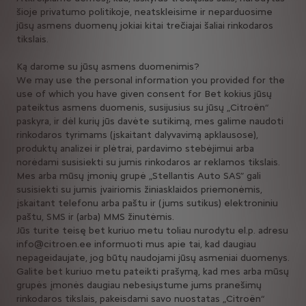
šioje privatumo politikoje, neatskleisime ir neparduosime
jūsų asmens duomenų jokiai kitai trečiajai šaliai rinkodaros
tikslais.
Ką darome su jūsų asmens duomenimis?
We may use the personal information you provided for the
use of which you have given consent for Bet kokius jūsų
pateiktus asmens duomenis, susijusius su jūsų „Citroën“
paskyra, ir dėl kurių jūs davėte sutikimą, mes galime naudoti
rinkodaros tyrimams (įskaitant dalyvavimą apklausose),
produktų analizei ir plėtrai, pardavimo stebėjimui arba
norėdami susisiekti su jumis rinkodaros ar reklamos tikslais.
Mes arba mūsų įmonių grupė „Stellantis Auto SAS” gali
susisiekti su jumis įvairiomis žiniasklaidos priemonėmis,
įskaitant telefonu arba paštu ir (jums sutikus) elektroniniu
paštu, SMS ir (arba) MMS žinutėmis.
Jūs turite teisę bet kuriuo metu toliau nurodytu el.p. adresu
info@citroen.ee informuoti mus apie tai, kad daugiau
nepageidaujate, jog būtų naudojami jūsų asmeniai duomenys.
Galite bet kuriuo metu pateikti prašymą, kad mes arba mūsų
grupės įmonės daugiau nebesiųstume jums pranešimų
rinkodaros tikslais, pakeisdami savo nuostatas „Citroën“