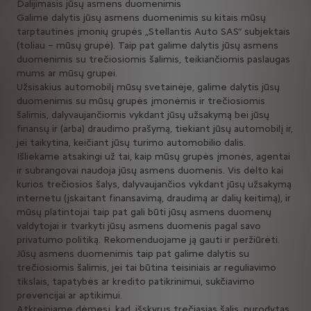
Dalijimasis jūsų asmens duomenimis
Galime dalytis jūsų asmens duomenimis su kitais mūsų
tarptautinės įmonių grupės „Stellantis Auto SAS“ subjektais
(toliau – mūsų grupė). Taip pat galime dalytis jūsų asmens
duomenimis su trečiosiomis šalimis, teikiančiomis paslaugas
mums ar mūsų grupei.
Užsisakius automobilį mūsų svetainėje, galime dalytis jūsų
duomenimis su mūsų grupės įmonėmis ir trečiosiomis
šalimis, dalyvaujančiomis vykdant jūsų užsakymą bei jūsų
finansų ir (arba) draudimo prašymą, tiekiant jūsų automobilį ir,
jei taikytina, keičiant jūsų turimo automobilio dalis.
Išliekame atsakingi už tai, kaip mūsų grupės įmonės, agentai
ir subrangovai naudoja jūsų asmens duomenis. Vis dėlto kai
kurios trečiosios šalys, dalyvaujančios vykdant jūsų užsakymą
internetu (įskaitant finansavimą, draudimą ar dalių keitimą), ir
mūsų platintojai taip pat gali būti jūsų asmens duomenų
valdytojai ir tvarkyti jūsų asmens duomenis pagal savo
privatumo politiką. Rekomenduojame ją gauti ir peržiūrėti.
Jūsų asmens duomenimis taip pat galime dalytis su
trečiosiomis šalimis, jei tai būtina teisiniais ar reguliavimo
tikslais, tapatybės ar kredito patikrinimui, sukčiavimo
prevencijai ar aptikimui.
Atkreipiame dėmesį, kad, išskyrus trečiąsias šalis, nurodytas