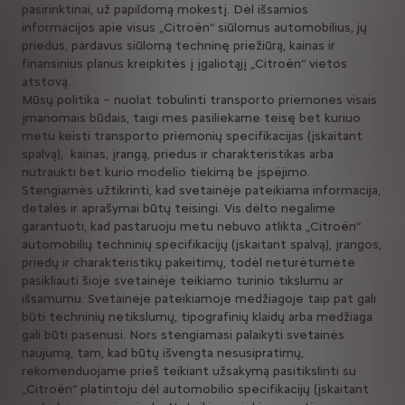
pasirinktinai, už papildomą mokestį. Dėl išsamios
informacijos apie visus „Citroën“ siūlomus automobilius, jų
priedus, pardavus siūlomą techninę priežiūrą, kainas ir
finansinius planus kreipkitės į įgaliotąjį „Citroën“ vietos
atstovą.
Mūsų politika – nuolat tobulinti transporto priemones visais
įmanomais būdais, taigi mes pasiliekame teisę bet kuriuo
metu keisti transporto priemonių specifikacijas (įskaitant
spalvą), kainas, įrangą, priedus ir charakteristikas arba
nutraukti bet kurio modelio tiekimą be įspėjimo.
Stengiamės užtikrinti, kad svetainėje pateikiama informacija,
detalės ir aprašymai būtų teisingi. Vis dėlto negalime
garantuoti, kad pastaruoju metu nebuvo atlikta „Citroën“
automobilių techninių specifikacijų (įskaitant spalvą), įrangos,
priedų ir charakteristikų pakeitimų, todėl neturėtumėte
pasikliauti šioje svetainėje teikiamo turinio tikslumu ar
išsamumu. Svetainėje pateikiamoje medžiagoje taip pat gali
būti techninių netikslumų, tipografinių klaidų arba medžiaga
gali būti pasenusi. Nors stengiamasi palaikyti svetainės
naujumą, tam, kad būtų išvengta nesusipratimų,
rekomenduojame prieš teikiant užsakymą pasitikslinti su
„Citroën“ platintoju dėl automobilio specifikacijų (įskaitant