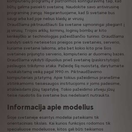
kompiuterių programų ir platformos konfigūravimą taip, kad
būtų galima pasiekti svetainę. Naudokite savo antivirusinę
programinę įrangą. Negarantuojame, kad ši svetainė bus
saugi arba kad joje nebus klaidų ar virusų.
Draudžiama piktnaudžiauti šia svetaine sąmoningai įdiegiant į
ją virusų, Trojos arklių, kirminų, loginių bombų ar kito
kenkėjiško ar technologijas pažeidžiančio turinio. Draudžiama
bandyti siekti neteisėtos prieigos prie svetainės, serverio,
kuriame svetainė laikoma, arba bet kokio kito prie šios
svetainės prijungto serverio, kompiuterio ar duomenų bazės.
Draudžiama vykdyti išpuolius prieš svetainę (paskirstytojo)
paslaugos trikdymo ataka. Pažeidę šią nuostatą, darytumėte
nusikalstamą veiką pagal 1990 m. Piktnaudžiavimo
kompiuteriais įstatymą. Apie tokius pažeidimus pranešime
atitinkamoms teisėsaugos institucijoms ir joms padėsime,
atskleisdami jūsų tapatybę. Tokio pažeidimo atveju jūsų
teisė naudotis šia svetaine bus nedelsiant nutraukta.
Informacija apie modelius
Šioje svetainėje esantys modeliai pateikiami tik
orientaciniais tikslais. Kai kurios funkcijos rodomos tik
specialiuose modeliuose, kitos gali būti teikiamos