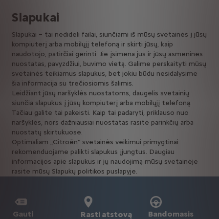
Slapukai
Slapukai – tai nedideli failai, siunčiami iš mūsų svetainės į jūsų
kompiuterį arba mobilųjį telefoną ir skirti jūsų, kaip
naudotojo, patirčiai gerinti. Jie įsimena jus ir jūsų asmenines
nuostatas, pavyzdžiui, buvimo vietą. Galime perskaityti mūsų
svetainės teikiamus slapukus, bet jokiu būdu nesidalysime
šia informacija su trečiosiomis šalimis.
Leidžiant jūsų naršyklės nuostatoms, daugelis svetainių
siunčia slapukus į jūsų kompiuterį arba mobilųjį telefoną.
Tačiau galite tai pakeisti. Kaip tai padaryti, priklauso nuo
naršyklės, nors dažniausiai nuostatas rasite parinkčių arba
nuostatų skirtukuose.
Optimaliam „Citroën“ svetainės veikimui primygtinai
rekomenduojame palikti slapukus įjungtus. Daugiau
informacijos apie slapukus ir jų naudojimą mūsų svetainėje
rasite mūsų Slapukų politikos puslapyje.
Gauti
Bandomasis
Rasti atstovą