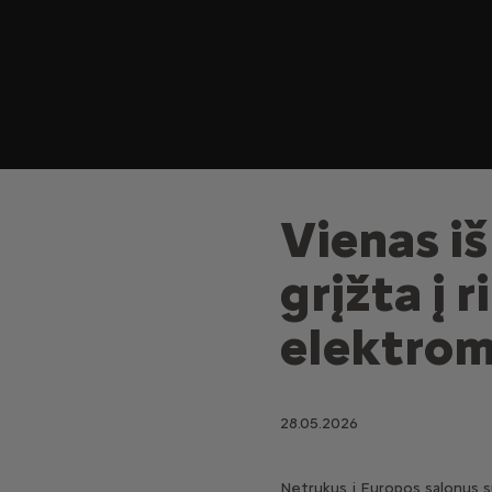
Vienas i
grįžta į 
elektrom
28.05.2026
Netrukus į Europos salonus su