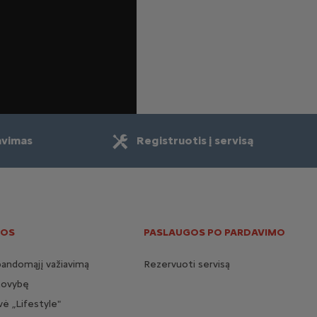
avimas
Registruotis į servisą
OS
PASLAUGOS PO PARDAVIMO
bandomąjį važiavimą
Rezervuoti servisą
tovybę
ė „Lifestyle"