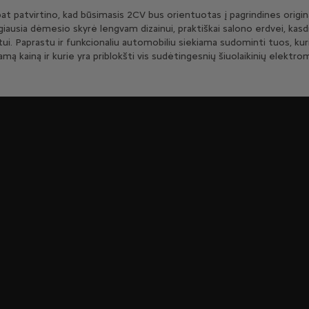
pat patvirtino, kad būsimasis 2CV bus orientuotas į pagrindines origin
ausia dėmesio skyrė lengvam dizainui, praktiškai salono erdvei, kasdi
etui. Paprastu ir funkcionaliu automobiliu siekiama sudominti tuos, ku
ą kainą ir kurie yra priblokšti vis sudėtingesnių šiuolaikinių elektro