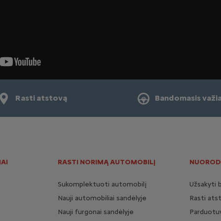
Rasti atstovą
Bandomasis važi
AI
RASTI NORIMĄ AUTOMOBILĮ
NUOROD
Sukomplektuoti automobilį
Užsakyti 
Nauji automobiliai sandėlyje
Rasti ats
Nauji furgonai sandėlyje
Parduotuv