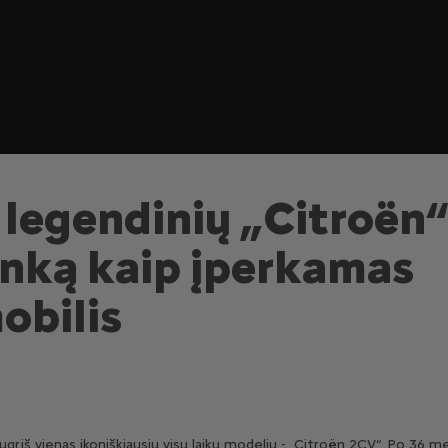
š legendinių „Citroën
rinką kaip įperkamas
obilis
grįš vienas ikoniškiausių visų laikų modelių - „Citroën 2CV“. Po 36 