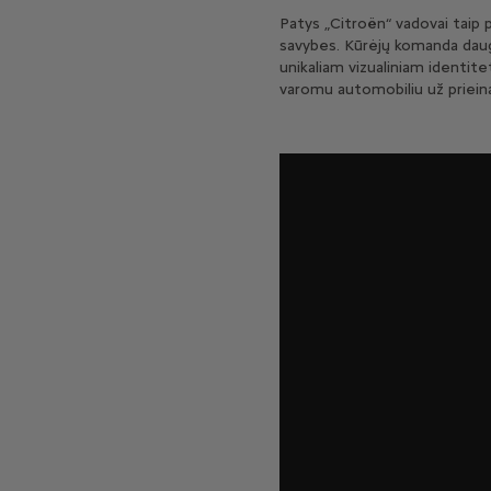
Patys „Citroën“ vadovai taip 
savybes. Kūrėjų komanda daugi
unikaliam vizualiniam identit
varomu automobiliu už prieinam