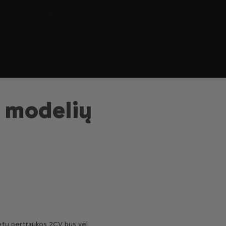
“ modelių
metų pertraukos 2CV bus vėl