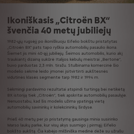
Ikoniškasis „Citroën BX“
švenčia 40 metų jubiliejų
1982-ųjų rugsėjį po ikoniškuoju Eifelio bokštu pristatytas
„Citroën BX“ pats tapo ryškia automobilių pasaulio ikona.
Šiemet jis mini 40-ąjį jubiliejų. Šeimos automobilis, kurio akį
traukiantį dizainą sukūrė Italijos kėbulų meistrai „Bertone“,
buvo parduotas 2,3 mln. tiražu. Stulbinama komercinė šio
modelio sėkmė leido įmonei įsitvirtinti aukštesnės
vidutinės klasės segmente tarp 1982 ir 1994 m.
Sėkmingi pardavimo rezultatai atspindi turtingą bei netikėtą
BX istoriją tiek „Citroën“, tiek apskritai automobilių pasaulyje.
Nenuostabu, kad šis modelis užima ypatingą vietą
automobilių savininkų ir kolekcininkų širdyse.
Prieš 40 metų per jo pristatymą gausinga minia susirinko
Marso laukų parke, kur visų akys susmigo į pirmąjį Eifelio
bokšto aukštą. Čia kabėjo milžiniška medinė dėžė su užrašu