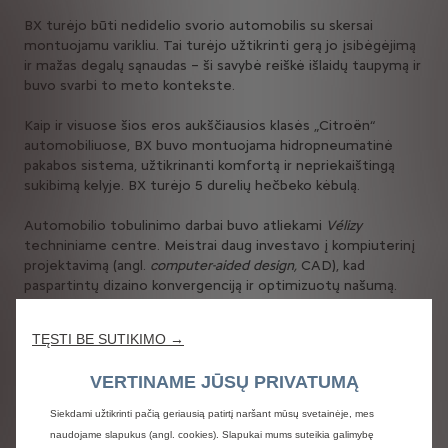
BX turėjo būti nedidelio svorio automobilis su skersai
montuojamu varikliu. Tai turėjo užtikrinti gerą jo įsibėgėjimą
ir mažas degalų sąnaudas – ši savybė reiškė išlaidų taupymą ir
buvo svarbi to meto kontekste.
Kaip ir visuose šios eros aukščiausios klasės „Citroën“
automobiliuose, BX buvo montuojama hidropneumatinė
pakabos sistema, užtikrinanti komfortą ir nepriekaištingą
sukibimą kelyje. BX turėjo 5 durelių hečbeko kėbulą.
Automobilio tobulinimo darbai buvo atliekami
Vélizy
techniniame centre. Meistrai daug investavo į kompiuterinį
projektavimą (angl.
computer-aided design,
CAD), kad
paspartintų dizaino konvergenciją ir optimizuotų našumą.
Taikant šį metodą, BX pasiekė gerą aerodinaminį koeficientą
– 0,34.
TĘSTI BE SUTIKIMO →
Jame buvo naujoviškai taikomos kompozicinės medžiagos.
VERTINAME JŪSŲ PRIVATUMĄ
Jos buvo panaudotos buferiui, bagažinės ir variklio
dangčiams, durelių plokštėms ir kitoms dalims kurti, tad
Siekdami užtikrinti pačią geriausią patirtį naršant mūsų svetainėje, mes
automobilis svėrė vos 885 kg.
naudojame slapukus (angl. cookies). Slapukai mums suteikia galimybę