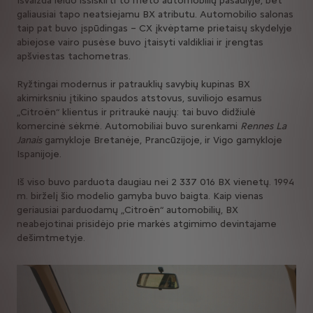
Išvaizda leido išsiskirti to meto automobilių pasaulyje, bet
galiausiai tapo neatsiejamu BX atributu. Automobilio salonas
taip pat buvo įspūdingas – CX įkvėptame prietaisų skydelyje
abiejose vairo pusėse buvo įtaisyti valdikliai ir įrengtas
apšviestas tachometras.
Ryžtingai modernus ir patrauklių savybių kupinas BX
akimirksniu įtikino spaudos atstovus, suviliojo esamus
„Citroën“ klientus ir pritraukė naujų: tai buvo didžiulė
komercinė sėkmė. Automobiliai buvo surenkami
Rennes La
Janais
gamykloje Bretanėje, Prancūzijoje, ir Vigo gamykloje
Ispanijoje.
Iš viso buvo parduota daugiau nei 2 337 016 BX vienetų. 1994
m. birželį šio modelio gamyba buvo baigta. Kaip vienas
geriausiai parduodamų „Citroën“ automobilių, BX
neabejotinai prisidėjo prie markės atgimimo devintajame
dešimtmetyje.