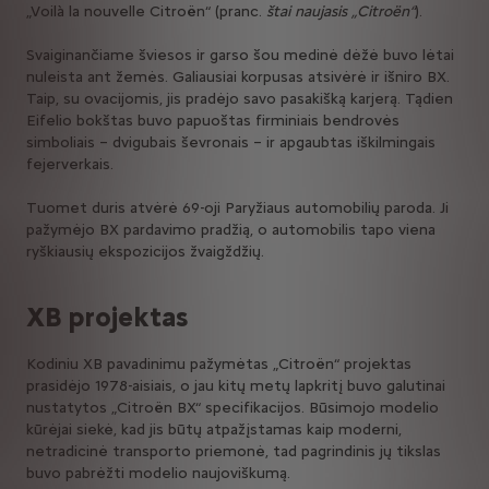
„Voilà la nouvelle Citroën“ (pranc.
štai naujasis „Citroën“
).
Svaiginančiame šviesos ir garso šou medinė dėžė buvo lėtai
nuleista ant žemės. Galiausiai korpusas atsivėrė ir išniro BX.
Taip, su ovacijomis, jis pradėjo savo pasakišką karjerą. Tądien
Eifelio bokštas buvo papuoštas firminiais bendrovės
simboliais – dvigubais ševronais – ir apgaubtas iškilmingais
fejerverkais.
Tuomet duris atvėrė 69-oji Paryžiaus automobilių paroda. Ji
pažymėjo BX pardavimo pradžią, o automobilis tapo viena
ryškiausių ekspozicijos žvaigždžių.
XB projektas
Kodiniu XB pavadinimu pažymėtas „Citroën“ projektas
prasidėjo 1978-aisiais, o jau kitų metų lapkritį buvo galutinai
nustatytos „Citroën BX“ specifikacijos. Būsimojo modelio
kūrėjai siekė, kad jis būtų atpažįstamas kaip moderni,
netradicinė transporto priemonė, tad pagrindinis jų tikslas
buvo pabrėžti modelio naujoviškumą.