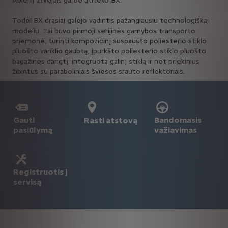
Abiem atvejais garbė atiteko BX.
Todėl BX drąsiai galėjo vadintis pažangiausiu technologiškai
modeliu. Tai buvo pirmoji serijinės gamybos transporto
priemonė, turinti kompozicinį suspausto poliesterio stiklo
pluošto variklio gaubtą, įpurkšto poliesterio stiklo pluošto
bagažinės dangtį, integruotą galinį stiklą ir net priekinius
žibintus su paraboliniais šviesos srauto reflektoriais.
Gauti
Bandomasis
Rasti atstovą
pasiūlymą
važiavimas
Registruotis į
servisą