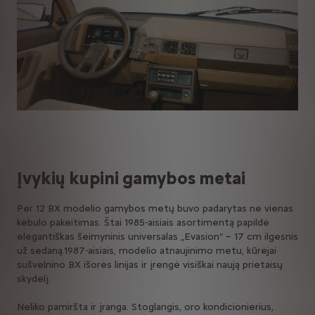
Įvykių kupini gamybos metai
Per 12 BX modelio gamybos metų buvo padarytas ne vienas
kėbulo pakeitimas. Štai 1985-aisiais asortimentą papildė
elegantiškas šeimyninis universalas „Evasion“ – 17 cm ilgesnis
už sedaną.1987-aisiais, modelio atnaujinimo metu, kūrėjai
sušvelnino BX išorės linijas ir įrengė visiškai naują prietaisų
skydelį.
Neliko pamiršta ir įranga. Stoglangis, oro kondicionierius,