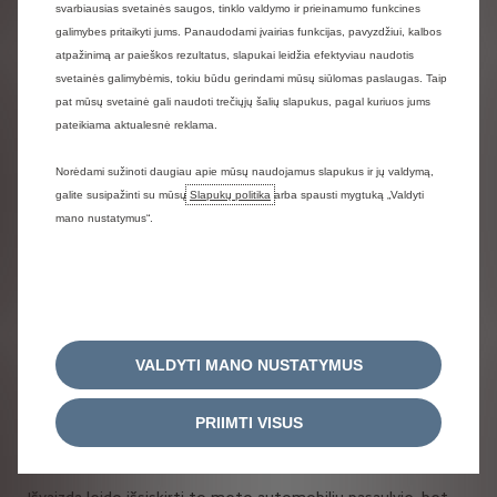
svarbiausias svetainės saugos, tinklo valdymo ir prieinamumo funkcines
Pirmą kartą per markę valdžiusio PSA koncerno erą visi BX
galimybes pritaikyti jums. Panaudodami įvairias funkcijas, pavyzdžiui, kalbos
varikliai buvo sukurti tik grupės įmonėse. BX buvo stebėtinai
atpažinimą ar paieškos rezultatus, slapukai leidžia efektyviau naudotis
dinamiškas automobilis, nes nuo pat pirmųjų dienų jame
svetainės galimybėmis, tokiu būdu gerindami mūsų siūlomas paslaugas. Taip
buvo montuojami tuomet galingi 1,4 litro darbinio tūrio 62
pat mūsų svetainė gali naudoti trečiųjų šalių slapukus, pagal kuriuos jums
arba 72 AG bei 1,6 litro 90 AG galios varikliai.
pateikiama aktualesnė reklama.
Norėdami sužinoti daugiau apie mūsų naudojamus slapukus ir jų valdymą,
Kelias į sėkmę
galite susipažinti su mūsų
Slapukų politika
arba spausti mygtuką „Valdyti
mano nustatymus“.
Greta kitų tikslų su BX debiutu bendrovė „Citroën“ išsikėlė
užduotį patekti į aukštesnės vidutinės klasės automobilių
rinką. Šis siekis buvo paremtas rimtais techniniais
argumentais, užtikrinančiais BX komfortą, dinamiškumą ir
naudojimo ekonomiškumą, taip pat naujovišką išvaizdą.
Dėl pastarosios „Citroën“ kreipėsi į garsų italų kėbulų
VALDYTI MANO NUSTATYMUS
gamintoją „Bertone“. Šios įmonės dizaineris Marcello Gandini
(žinomas, kaip legendinių „Lamborghini Miura“ ir „Countach“
PRIIMTI VISUS
bei „Lancia Stratos“ tėvas) pasiūlė originalią formą –
užtikrintą, bet ne pernelyg ekscentrišką.