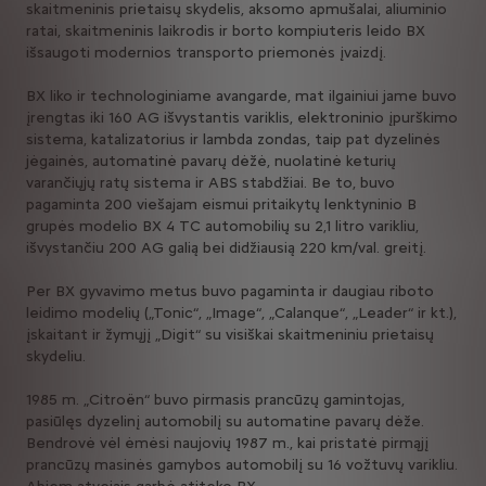
skaitmeninis prietaisų skydelis, aksomo apmušalai, aliuminio
ratai, skaitmeninis laikrodis ir borto kompiuteris leido BX
išsaugoti modernios transporto priemonės įvaizdį.
BX liko ir technologiniame avangarde, mat ilgainiui jame buvo
įrengtas iki 160 AG išvystantis variklis, elektroninio įpurškimo
sistema, katalizatorius ir lambda zondas, taip pat dyzelinės
jėgainės, automatinė pavarų dėžė, nuolatinė keturių
varančiųjų ratų sistema ir ABS stabdžiai. Be to, buvo
pagaminta 200 viešajam eismui pritaikytų lenktyninio B
grupės modelio BX 4 TC automobilių su 2,1 litro varikliu,
išvystančiu 200 AG galią bei didžiausią 220 km/val. greitį.
Per BX gyvavimo metus buvo pagaminta ir daugiau riboto
leidimo modelių („Tonic“, „Image“, „Calanque“, „Leader“ ir kt.),
įskaitant ir žymųjį „Digit“ su visiškai skaitmeniniu prietaisų
skydeliu.
1985 m. „Citroën“ buvo pirmasis prancūzų gamintojas,
pasiūlęs dyzelinį automobilį su automatine pavarų dėže.
Bendrovė vėl ėmėsi naujovių 1987 m., kai pristatė pirmąjį
prancūzų masinės gamybos automobilį su 16 vožtuvų varikliu.