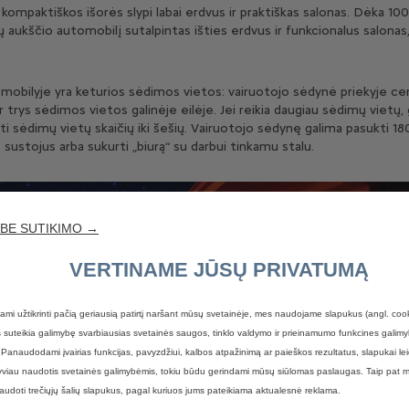
 kompaktiškos išorės slypi labai erdvus ir praktiškas salonas. Dėka 100
rų aukščio automobilį sutalpintas išties erdvus ir funkcionalus salonas,
mobilyje yra keturios sėdimos vietos: vairuotojo sėdynė priekyje cent
ir trys sėdimos vietos galinėje eilėje. Jei reikia daugiau sėdimų vietų, 
ti sėdimų vietų skaičių iki šešių. Vairuotojo sėdynę galima pasukti 18
 sustojus arba sukurti „biurą“ su darbui tinkamu stalu.
 BE SUTIKIMO →
VERTINAME JŪSŲ PRIVATUMĄ
ami užtikrinti pačią geriausią patirtį naršant mūsų svetainėje, mes naudojame slapukus (angl. coo
suteikia galimybę svarbiausias svetainės saugos, tinklo valdymo ir prieinamumo funkcines galimyb
 Panaudodami įvairias funkcijas, pavyzdžiui, kalbos atpažinimą ar paieškos rezultatus, slapukai lei
yviau naudotis svetainės galimybėmis, tokiu būdu gerindami mūsų siūlomas paslaugas. Taip pat 
naudoti trečiųjų šalių slapukus, pagal kuriuos jums pateikiama aktualesnė reklama.