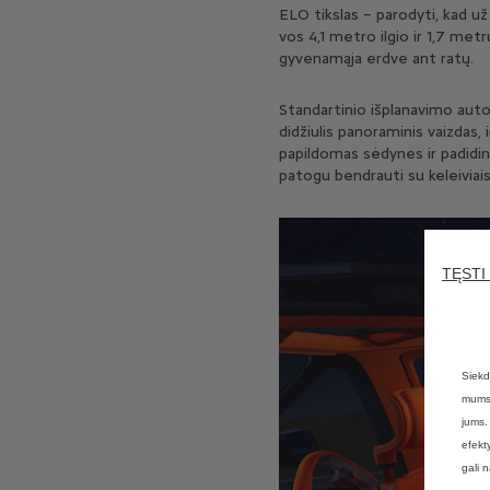
ELO tikslas – parodyti, kad už
vos 4,1 metro ilgio ir 1,7 met
gyvenamąja erdve ant ratų.
Standartinio išplanavimo auto
didžiulis panoraminis vaizdas, 
papildomas sėdynes ir padidin
patogu bendrauti su keleiviais
TĘSTI
Siekd
mums 
jums.
efekt
gali 