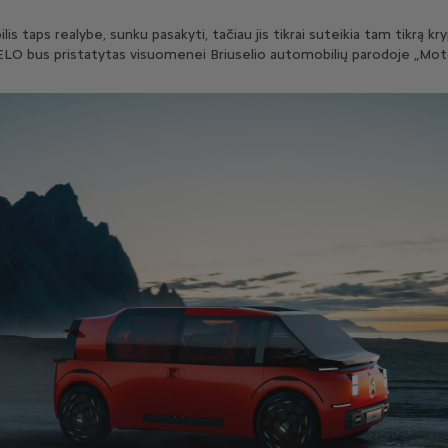
s taps realybe, sunku pasakyti, tačiau jis tikrai suteikia tam tikrą kr
iai ELO bus pristatytas visuomenei Briuselio automobilių parodoje „Mo