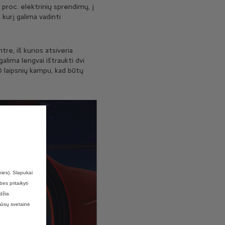
 proc. elektrinių sprendimų, į
 kurį galima vadinti
re, iš kurios atsiveria
galima lengvai ištraukti dvi
0 laipsnių kampu, kad būtų
kies). Slapukai
es pritaikyti
džia
mūsų svetainė