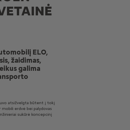
SVETAINĖ
automobilį ELO,
sis, žaidimas,
reikus galima
ransporto
buvo atsižvelgta būtent į tokį
r mobili erdvė bei palydovas
r inžinieriai sukūrė koncepcinį