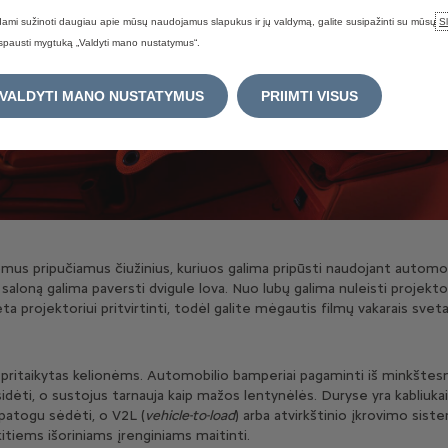
ami sužinoti daugiau apie mūsų naudojamus slapukus ir jų valdymą, galite susipažinti su mūsų
S
spausti mygtuką „Valdyti mano nustatymus“.
VALDYTI MANO NUSTATYMUS
PRIIMTI VISUS
omus pripučiamus čiužinius, kuriuos galima pripūsti naudojant autom
saloną galima paversti dvigule lova. Nuo lubų galima nuleisti projektor
ieta projektoriui pritvirtinti, todėl galite mėgautis filmų vakarais sve
s pritaikytas kelionėms. Automobilio bamperiai pagaminti iš minkštes
ėti, o sustojus tarnauja kaip mažos lentynėlės. Duryse yra kabliukai 
patogu sėdėti, o V2L (
vehicle-to-load
) arba atvirkštinio įkrovimo sist
itiems išoriniams įrenginiams maitinti.