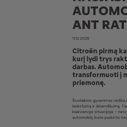
AUTOMOB
ANT RA
11.12.2025
Citroën pirmą ka
kurį lydi trys rak
darbas. Automobil
transformuoti į 
priemonę.
Šiuolaikinis gyvenimas reiškia
lankstumą ir dinamiškumą. Tai 
kiekvienoje situacijoje – nesvar
automobilį, kurio paskirtis nes