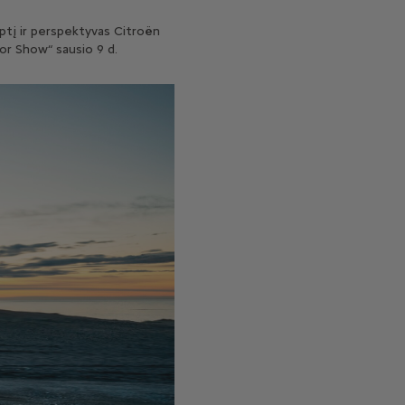
yptį ir perspektyvas Citroën
tor Show“ sausio 9 d.