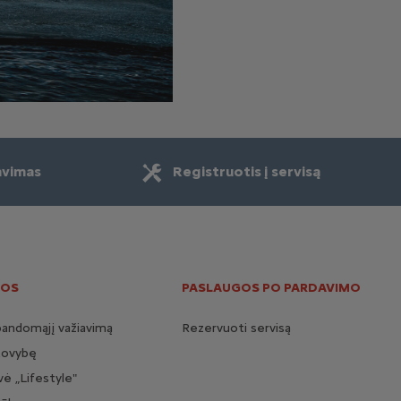
avimas
Registruotis į servisą
OS
PASLAUGOS PO PARDAVIMO
bandomąjį važiavimą
Rezervuoti servisą
tovybę
ė „Lifestyle"