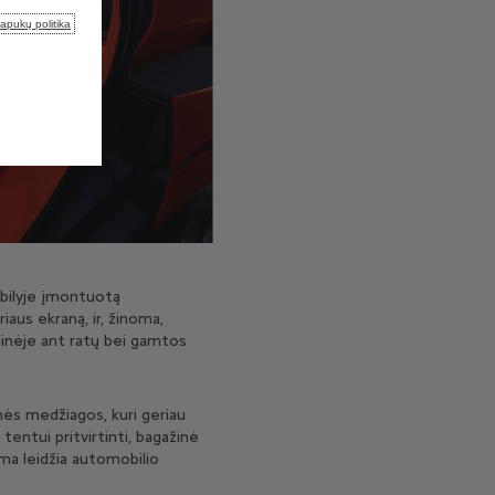
lapukų politika
obilyje įmontuotą
iaus ekraną, ir, žinoma,
tainėje ant ratų bei gamtos
nės medžiagos, kuri geriau
tentui pritvirtinti, bagažinė
ema leidžia automobilio