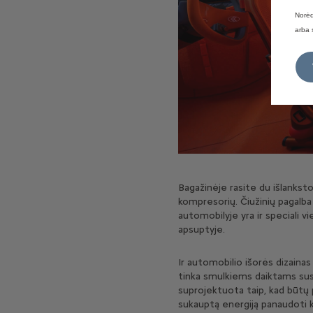
Norėd
arba 
Bagažinėje rasite du išlankst
kompresorių. Čiužinių pagalba 
automobilyje yra ir speciali v
apsuptyje.
Ir automobilio išorės dizaina
tinka smulkiems daiktams susid
suprojektuota taip, kad būtų 
sukauptą energiją panaudoti k