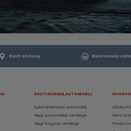
Rasti atstovą
Bandomasis važi
AI
RASTI NORIMĄ AUTOMOBILĮ
NUOROD
Sukomplektuoti automobilį
Užsakyti 
Nauji automobiliai sandėlyje
Rasti ats
Nauji furgonai sandėlyje
Parduotuv