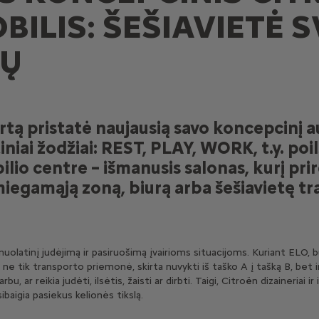
ILIS: ŠEŠIAVIETĖ 
TŲ
rtą pristatė naujausią savo koncepcinį 
tiniai žodžiai: REST, PLAY, WORK, t.y. poil
io centre – išmanusis salonas, kurį pri
miegamąją zoną, biurą arba šešiavietę t
 nuolatinį judėjimą ir pasiruošimą įvairioms situacijoms. Kuriant ELO, 
ne tik transporto priemonė, skirta nuvykti iš taško A į tašką B, bet i
bu, ar reikia judėti, ilsėtis, žaisti ar dirbti. Taigi, Citroën dizaineriai i
ibaigia pasiekus kelionės tikslą.