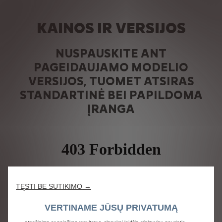
KAINOS IR VERSIJOS
NUSPAUSKITE ANT
PAGEIDAUJAMO MODELIO
VERSIJOS, TUOMET ATSIRAS
STANDARTINĖ BEI PAPILDOMA
ĮRANGA
Siekdami užtikrinti pačią geriausią patirtį naršant mūsų svetainėje, mes
TĘSTI BE SUTIKIMO →
naudojame slapukus (angl. cookies). Slapukai mums suteikia galimybę
svarbiausias svetainės saugos, tinklo valdymo ir prieinamumo funkcines
VERTINAME JŪSŲ PRIVATUMĄ
galimybes pritaikyti jums. Panaudodami įvairias funkcijas, pavyzdžiui, kalbos