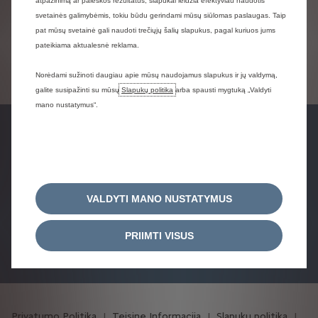
atpažinimą ar paieškos rezultatus, slapukai leidžia efektyviau naudotis
svetainės galimybėmis, tokiu būdu gerindami mūsų siūlomas paslaugas. Taip
Transporto priemonių ir jų pagrindinės bei papildomos įrangos
pat mūsų svetainė gali naudoti trečiųjų šalių slapukus, pagal kuriuos jums
informacija bei kainos yra informacinio pobūdžio. Importuotojas
pateikiama aktualesnė reklama.
pasilieka teisę ją keisti be įspėjimo.
Kainoraštyje nurodytos rekomenduojamos mažmeninės kainos.
Norėdami sužinoti daugiau apie mūsų naudojamus slapukus ir jų valdymą,
Norint gauti tikslią informaciją ir galutinį kainos pasiūlymą,
galite susipažinti su mūsų
Slapukų politika
arba spausti mygtuką „Valdyti
prašome kreiptis į oficialų atstovą.
mano nustatymus“.
Gauti
Bandomasis
Rasti atstovą
pasiūlymą
važiavimas
VALDYTI MANO NUSTATYMUS
Registruotis į
PRIIMTI VISUS
servisą
Privatumo Politika
Teisine Informacija
Slapukų politika