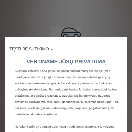
TĘSTI BE SUTIKIMO →
VERTINAME JŪSŲ PRIVATUMĄ
Siekdami užtikrinti pačią geriausią patirtį naršant mūsų svetainėje, mes
naudojame slapukus (angl. cookies). Slapukai mums suteikia galimybę
svarbiausias svetainės saugos, tinklo valdymo ir prieinamumo funkcines
galimybes pritaikyti jums. Panaudodami įvairias funkcijas, pavyzdžiui, kalbos
atpažinimą ar paieškos rezultatus, slapukai leidžia efektyviau naudotis
svetainės galimybėmis, tokiu būdu gerindami mūsų siūlomas paslaugas. Taip
pat mūsų svetainė gali naudoti trečiųjų šalių slapukus, pagal kuriuos jums
pateikiama aktualesnė reklama.
Norėdami sužinoti daugiau apie mūsų naudojamus slapukus ir jų valdymą,