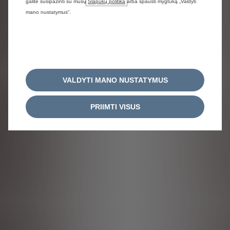
galite susipažinti su mūsų
Slapukų politika
arba spausti mygtuką „Valdyti
mano nustatymus“.
VALDYTI MANO NUSTATYMUS
PRIIMTI VISUS