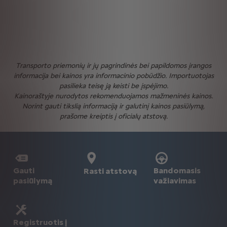
Transporto priemonių ir jų pagrindinės bei papildomos įrangos
informacija bei kainos yra informacinio pobūdžio. Importuotojas
pasilieka teisę ją keisti be įspėjimo.
Kainoraštyje nurodytos rekomenduojamos mažmeninės kainos.
Norint gauti tikslią informaciją ir galutinį kainos pasiūlymą,
prašome kreiptis į oficialų atstovą.
Gauti
Bandomasis
Rasti atstovą
pasiūlymą
važiavimas
Registruotis į