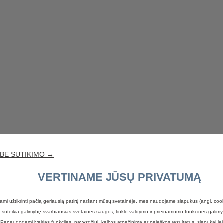
 BE SUTIKIMO →
VERTINAME JŪSŲ PRIVATUMĄ
ami užtikrinti pačią geriausią patirtį naršant mūsų svetainėje, mes naudojame slapukus (angl. coo
suteikia galimybę svarbiausias svetainės saugos, tinklo valdymo ir prieinamumo funkcines galimyb
 Panaudodami įvairias funkcijas, pavyzdžiui, kalbos atpažinimą ar paieškos rezultatus, slapukai lei