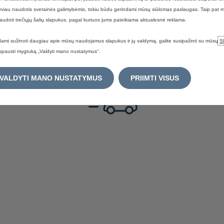
yviau naudotis svetainės galimybėmis, tokiu būdu gerindami mūsų siūlomas paslaugas. Taip pat 
naudoti trečiųjų šalių slapukus, pagal kuriuos jums pateikiama aktualesnė reklama.
ami sužinoti daugiau apie mūsų naudojamus slapukus ir jų valdymą, galite susipažinti su mūsų
S
spausti mygtuką „Valdyti mano nustatymus“.
VALDYTI MANO NUSTATYMUS
PRIIMTI VISUS