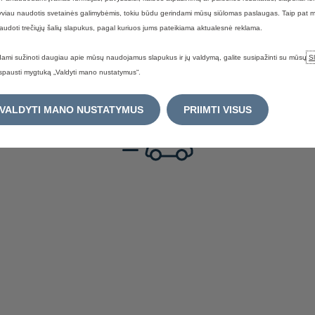
yviau naudotis svetainės galimybėmis, tokiu būdu gerindami mūsų siūlomas paslaugas. Taip pat 
naudoti trečiųjų šalių slapukus, pagal kuriuos jums pateikiama aktualesnė reklama.
ami sužinoti daugiau apie mūsų naudojamus slapukus ir jų valdymą, galite susipažinti su mūsų
S
spausti mygtuką „Valdyti mano nustatymus“.
VALDYTI MANO NUSTATYMUS
PRIIMTI VISUS