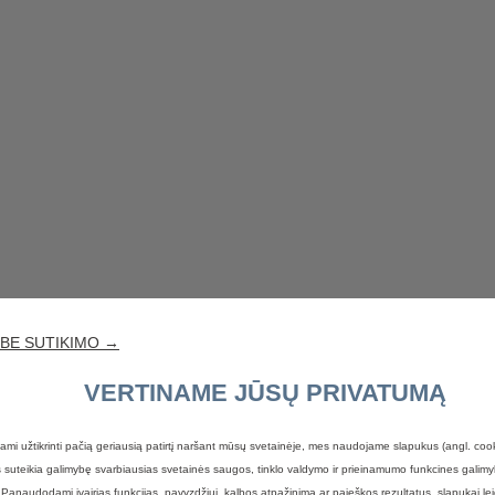
 BE SUTIKIMO →
VERTINAME JŪSŲ PRIVATUMĄ
ami užtikrinti pačią geriausią patirtį naršant mūsų svetainėje, mes naudojame slapukus (angl. coo
suteikia galimybę svarbiausias svetainės saugos, tinklo valdymo ir prieinamumo funkcines galimyb
 Panaudodami įvairias funkcijas, pavyzdžiui, kalbos atpažinimą ar paieškos rezultatus, slapukai lei