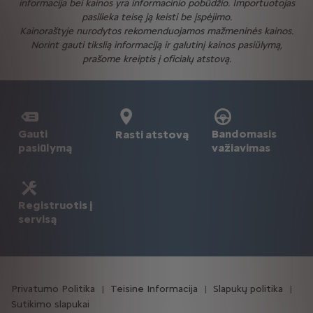
informacija bei kainos yra informacinio pobūdžio. Importuotojas
pasilieka teisę ją keisti be įspėjimo.
Kainoraštyje nurodytos rekomenduojamos mažmeninės kainos.
Norint gauti tikslią informaciją ir galutinį kainos pasiūlymą,
prašome kreiptis į oficialų atstovą.
Gauti
Bandomasis
Rasti atstovą
pasiūlymą
važiavimas
Registruotis į
servisą
Privatumo Politika
Teisine Informacija
Slapukų politika
Sutikimo slapukai