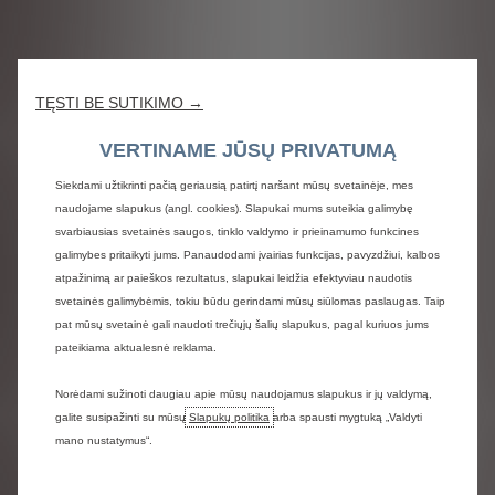
TĘSTI BE SUTIKIMO →
VERTINAME JŪSŲ PRIVATUMĄ
Siekdami užtikrinti pačią geriausią patirtį naršant mūsų svetainėje, mes
naudojame slapukus (angl. cookies). Slapukai mums suteikia galimybę
svarbiausias svetainės saugos, tinklo valdymo ir prieinamumo funkcines
galimybes pritaikyti jums. Panaudodami įvairias funkcijas, pavyzdžiui, kalbos
atpažinimą ar paieškos rezultatus, slapukai leidžia efektyviau naudotis
svetainės galimybėmis, tokiu būdu gerindami mūsų siūlomas paslaugas. Taip
pat mūsų svetainė gali naudoti trečiųjų šalių slapukus, pagal kuriuos jums
pateikiama aktualesnė reklama.
Norėdami sužinoti daugiau apie mūsų naudojamus slapukus ir jų valdymą,
galite susipažinti su mūsų
Slapukų politika
arba spausti mygtuką „Valdyti
mano nustatymus“.