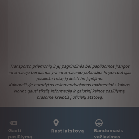
Transporto priemonių ir jų pagrindinės bei papildomos įrangos
informacija bei kainos yra informacinio pobūdžio. Importuotojas
pasilieka teisę ją keisti be įspėjimo.
Kainoraštyje nurodytos rekomenduojamos mažmeninės kainos.
Norint gauti tikslią informaciją ir galutinį kainos pasiūlymą,
prašome kreiptis į oficialų atstovą.
Gauti
Bandomasis
Rasti atstovą
pasiūlymą
važiavimas