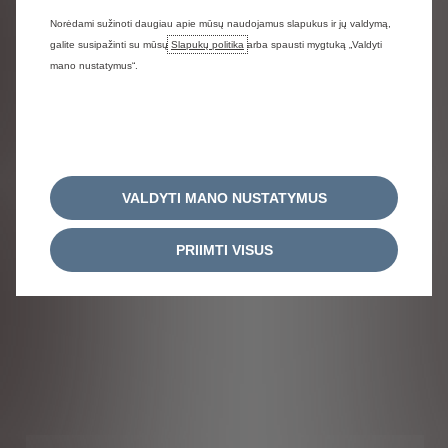
Norėdami sužinoti daugiau apie mūsų naudojamus slapukus ir jų valdymą,
galite susipažinti su mūsų
Slapukų politika
arba spausti mygtuką „Valdyti
mano nustatymus“.
VALDYTI MANO NUSTATYMUS
PRIIMTI VISUS