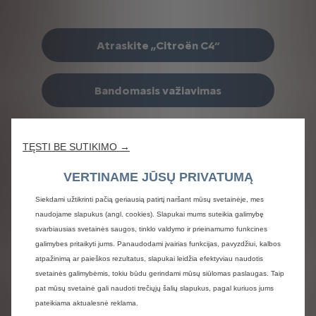
Atraskite „Citroën C4“
Bandomasis važiavimas
TĘSTI BE SUTIKIMO →
VERTINAME JŪSŲ PRIVATUMĄ
Siekdami užtikrinti pačią geriausią patirtį naršant mūsų svetainėje, mes
naudojame slapukus (angl. cookies). Slapukai mums suteikia galimybę
svarbiausias svetainės saugos, tinklo valdymo ir prieinamumo funkcines
galimybes pritaikyti jums. Panaudodami įvairias funkcijas, pavyzdžiui, kalbos
atpažinimą ar paieškos rezultatus, slapukai leidžia efektyviau naudotis
svetainės galimybėmis, tokiu būdu gerindami mūsų siūlomas paslaugas. Taip
pat mūsų svetainė gali naudoti trečiųjų šalių slapukus, pagal kuriuos jums
pateikiama aktualesnė reklama.